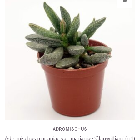
ADROMISCHUS
Adromischus marianiae var. marianiae ‘Clanwilliam’ (n.1)