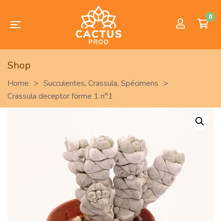
0
Shop
Home
>
Succulentes
,
Crassula
,
Spécimens
>
Crassula deceptor forme 1 n°1