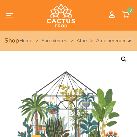
0
Shop
Home
>
Succulentes
>
Aloe
>
Aloe hereroensis