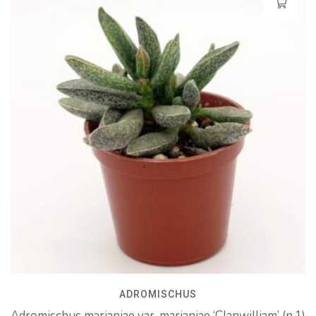
ADROMISCHUS
Adromischus marianiae var. marianiae ‘Clanwilliam’ (n.1)