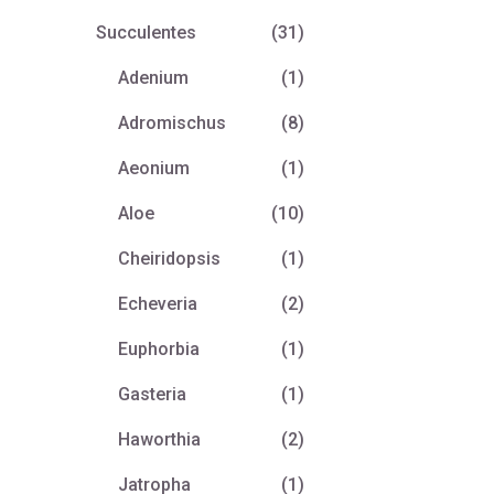
Succulentes
(31)
Adenium
(1)
Adromischus
(8)
Aeonium
(1)
Aloe
(10)
Cheiridopsis
(1)
Echeveria
(2)
Euphorbia
(1)
Gasteria
(1)
Haworthia
(2)
Jatropha
(1)