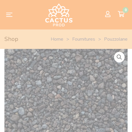
0
Shop
Home
>
Fournitures
>
Pouzzolane