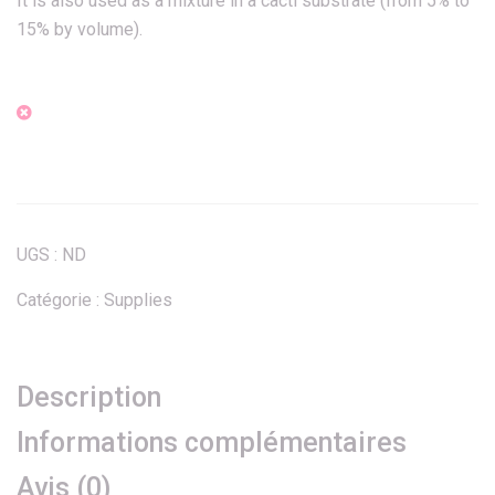
It is also used as a mixture in a cacti substrate (from 5% to
15% by volume).
UGS :
ND
Catégorie :
Supplies
Description
Informations complémentaires
Avis (0)