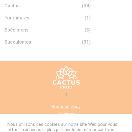
Cactus
(34)
Fournitures
(1)
Spécimens
(3)
Succulentes
(31)
Boutique ebay
Contact
CGV
Nous utilisons des cookies sur notre site Web pour vous
offrir l'expérience la plus pertinente en mémorisant vos
Mentions légales