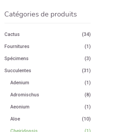
Catégories de produits
Cactus
(34)
Fournitures
(1)
Spécimens
(3)
Succulentes
(31)
Adenium
(1)
Adromischus
(8)
Aeonium
(1)
Aloe
(10)
Cheiridopsis
(1)