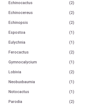
Echinocactus
(2)
Echinocereus
(2)
Echinopsis
(2)
Espostoa
(1)
Eulychnia
(1)
Ferocactus
(2)
Gymnocalycium
(1)
Lobivia
(2)
Neobuxbaumia
(1)
Notocactus
(1)
Parodia
(2)