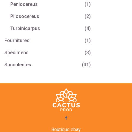
Peniocereus
(1)
Pilosocereus
(2)
Turbinicarpus
(4)
Fournitures
(1)
Spécimens
(3)
Succulentes
(31)
Boutique ebay