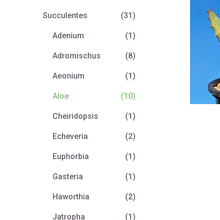
Succulentes
(31)
Adenium
(1)
Adromischus
(8)
Aeonium
(1)
Aloe
(10)
Cheiridopsis
(1)
Echeveria
(2)
Euphorbia
(1)
Gasteria
(1)
Haworthia
(2)
Jatropha
(1)