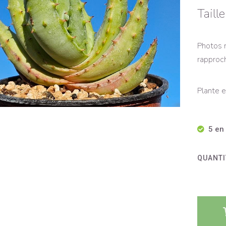
Taill
Photos n
rapproch
Plante e
5 en
QUANTI