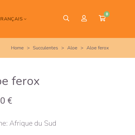
0
FRANÇAIS
Home
>
Succulentes
>
Aloe
>
Aloe ferox
oe ferox
00
€
ne: Afrique du Sud