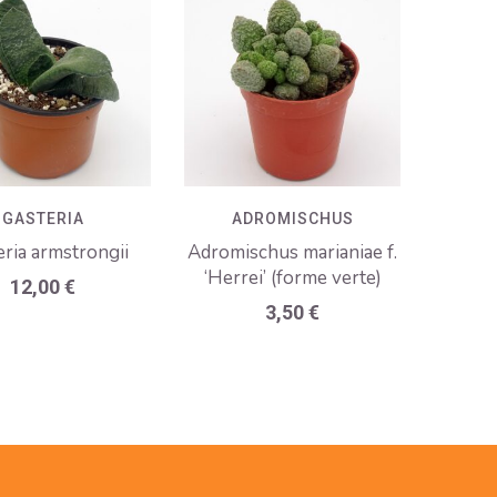
GASTERIA
ADROMISCHUS
ria armstrongii
Adromischus marianiae f.
‘Herrei’ (forme verte)
12,00
€
3,50
€