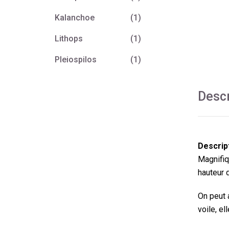
Kalanchoe
(1)
Lithops
(1)
Pleiospilos
(1)
Descr
Descript
Magnifiqu
hauteur 
On peut 
voile, el