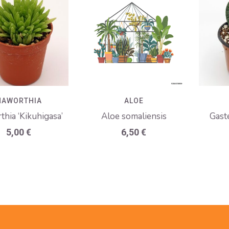
HAWORTHIA
ALOE
hia ‘Kikuhigasa’
Aloe somaliensis
Gaste
5,00
€
6,50
€