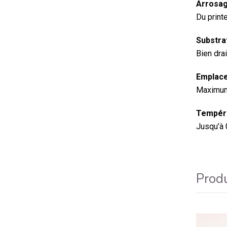
Arrosag
Du print
Substrat
Bien dra
Emplace
Maximum 
Tempéra
Jusqu’à 0
Produ