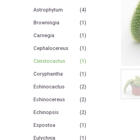
Astrophytum
(4)
Browningia
(1)
Carnegia
(1)
Cephalocereus
(1)
Cleistocactus
(1)
Coryphantha
(1)
Echinocactus
(2)
Echinocereus
(2)
Echinopsis
(2)
Espostoa
(1)
Eulychnia
(1)