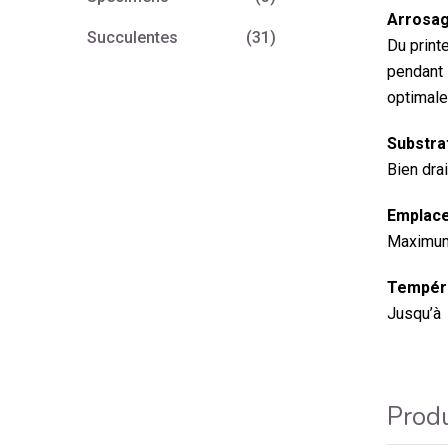
Arrosag
Succulentes
(31)
Du print
pendant 
optimale
Substrat
Bien dra
Emplace
Maximum 
Tempéra
Jusqu’à 
Produ