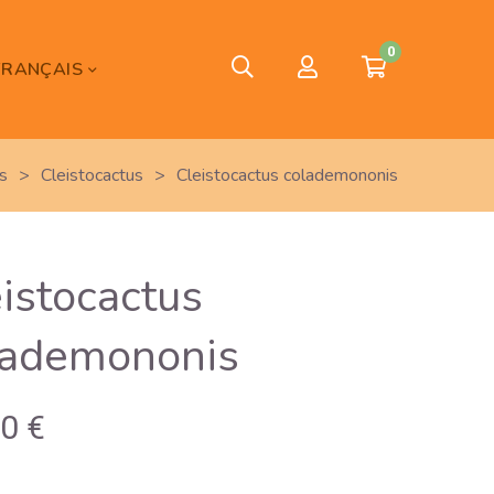
0
FRANÇAIS
s
>
Cleistocactus
>
Cleistocactus colademononis
istocactus
lademononis
00
€