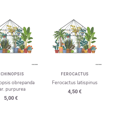
ECHINOPSIS
FEROCACTUS
opsis obrepanda
Ferocactus latispinus
ar. purpurea
4,50
€
5,00
€