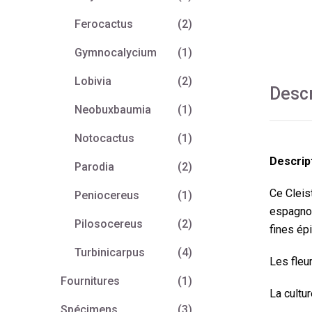
Ferocactus
(2)
Gymnocalycium
(1)
Lobivia
(2)
Descr
Neobuxbaumia
(1)
Notocactus
(1)
Descript
Parodia
(2)
Ce Cleis
Peniocereus
(1)
espagnol
Pilosocereus
(2)
fines épi
Turbinicarpus
(4)
Les fleu
Fournitures
(1)
La cultu
Spécimens
(3)