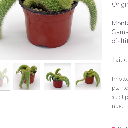
Origi
Monta
Sama
d’alti
Taill
Photos
plante
sujet 
nue.