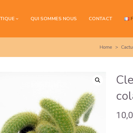
TIQUE
QUI SOMMES NOUS
CONTACT
Home
>
Cactu
Cle
co
10,