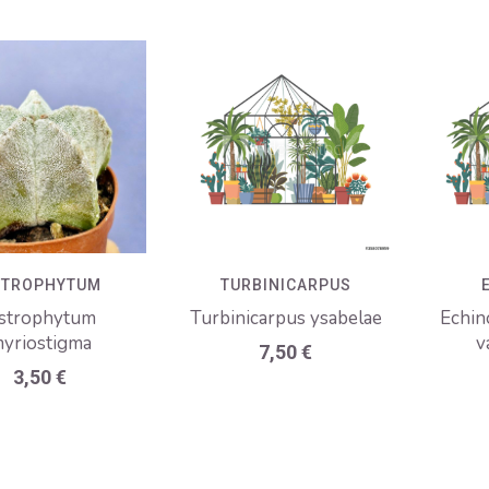
STROPHYTUM
TURBINICARPUS
strophytum
Turbinicarpus ysabelae
Echin
yriostigma
v
7,50
€
3,50
€