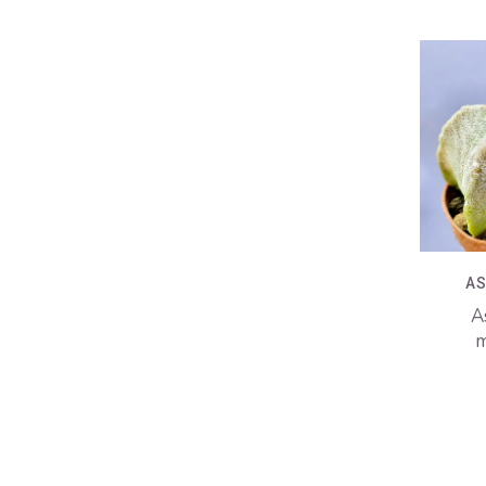
A
A
m