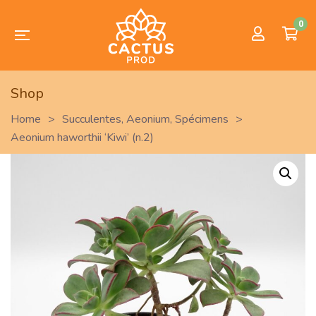
0
Shop
Home
>
Succulentes
,
Aeonium
,
Spécimens
>
Aeonium haworthii ‘Kiwi’ (n.2)