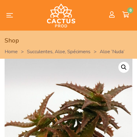
0
Shop
Home
>
Succulentes
,
Aloe
,
Spécimens
>
Aloe ‘Nuda’