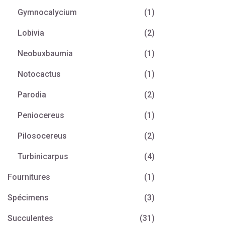
Gymnocalycium
(1)
Lobivia
(2)
Neobuxbaumia
(1)
Notocactus
(1)
Parodia
(2)
Peniocereus
(1)
Pilosocereus
(2)
Turbinicarpus
(4)
Fournitures
(1)
Spécimens
(3)
Succulentes
(31)