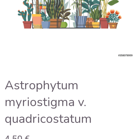
Astrophytum
myriostigma v.
quadricostatum
4,50
€