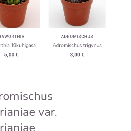
HAWORTHIA
ADROMISCHUS
hia ‘Kikuhigasa’
Adromischus trigynus
5,00
€
3,00
€
romischus
ianiae var.
rianiae