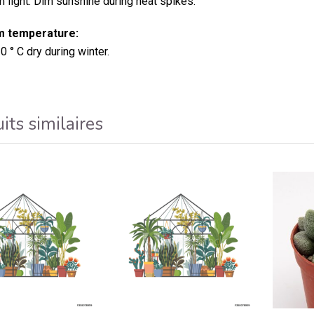
light. Dim sunshine during heat spikes.
 temperature:
0 ° C dry during winter.
its similaires