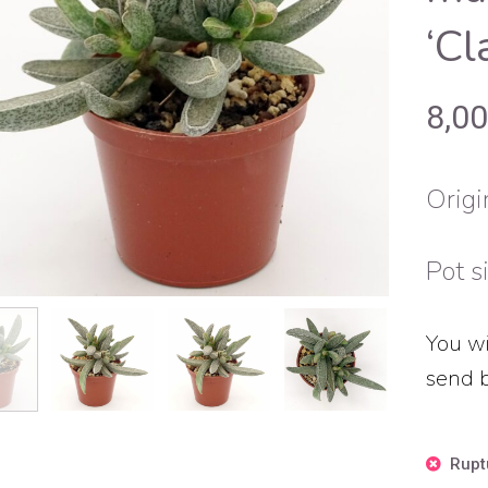
‘Cl
8,0
Origi
Pot s
You wi
send b
Rupt