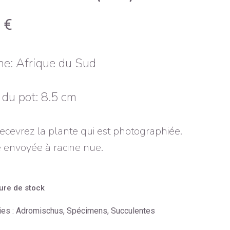
0
€
ne: Afrique du Sud
e du pot: 8.5 cm
ecevrez la plante qui est photographiée.
 envoyée à racine nue.
ure de stock
ies :
Adromischus
,
Spécimens
,
Succulentes