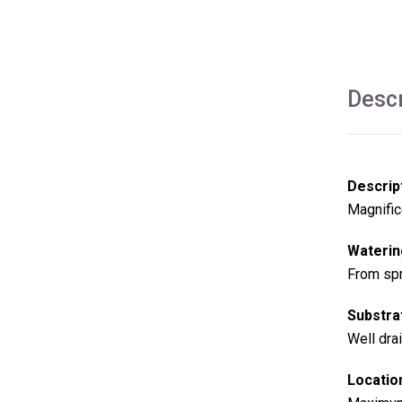
Descr
Descrip
Magnific
Waterin
From spri
Substra
Well dra
Locatio