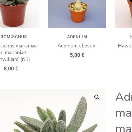
DROMISCHUS
ADENIUM
schus marianiae
Adenium obesum
Hawort
r. marianiae
5,00
€
nwilliam’ (n.1)
8,00
€
Ad
mar
ma