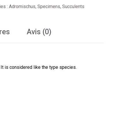
ies :
Adromischus
,
Specimens
,
Succulents
res
Avis (0)
It is considered like the type species.