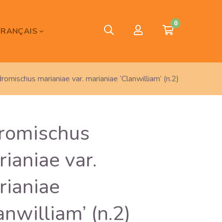
0
FRANÇAIS
romischus marianiae var. marianiae ‘Clanwilliam’ (n.2)
romischus
ianiae var.
rianiae
anwilliam’ (n.2)