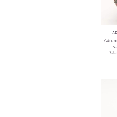
A
Adromi
va
‘Cla