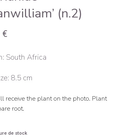
anwilliam’ (n.2)
0
€
n: South Africa
ize: 8.5 cm
ll receive the plant on the photo. Plant
are root.
ure de stock