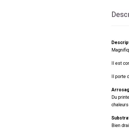
Descr
Descrip
Magnifiq
Il est c
Il porte 
Arrosag
Du print
chaleurs
Substrat
Bien dra