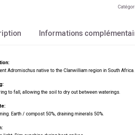
Catégor
iption
Informations complémentai
tion:
ent Adromischus native to the Clanwilliam region in South Africa.
g:
ng to fall, allowing the soil to dry out between waterings.
te:
ining. Earth / compost 50%, draining minerals 50%.
n: