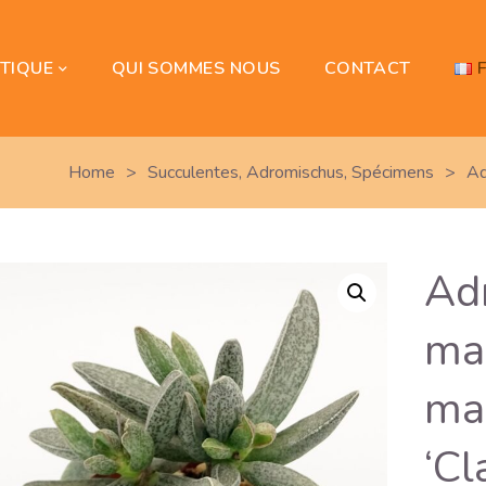
TIQUE
QUI SOMMES NOUS
CONTACT
Home
>
Succulentes
,
Adromischus
,
Spécimens
>
Ad
Ad
mar
ma
‘Cl