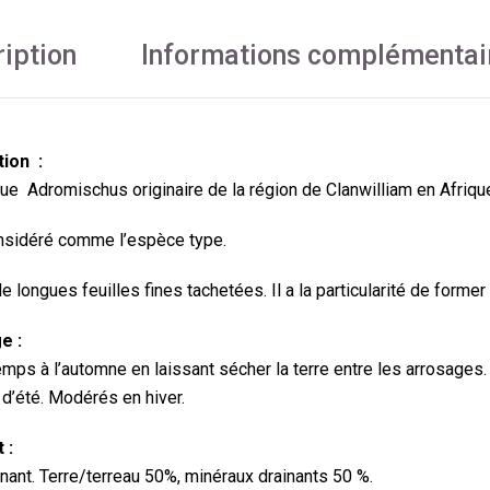
iption
Informations complémentai
tion :
ue Adromischus originaire de la région de Clanwilliam en Afriqu
onsidéré comme l’espèce type.
de longues feuilles fines tachetées. Il a la particularité de former
e :
emps à l’automne en laissant sécher la terre entre les arrosage
 d’été. Modérés en hiver.
 :
inant. Terre/terreau 50%, minéraux drainants 50 %.