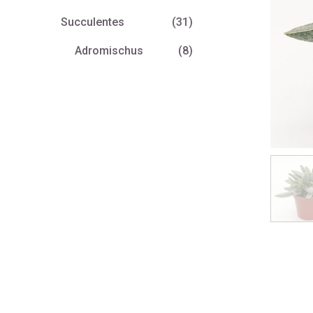
Succulentes
(31)
Adromischus
(8)