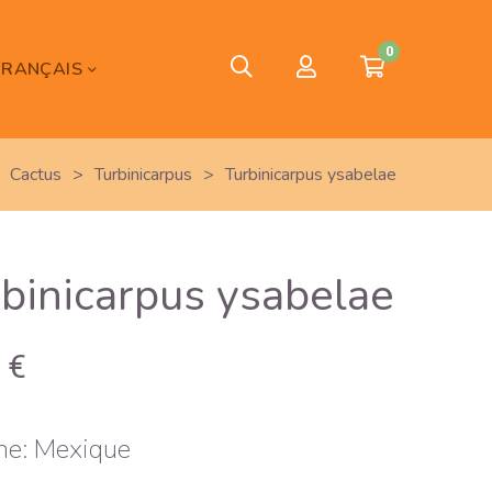
0
FRANÇAIS
Cactus
>
Turbinicarpus
>
Turbinicarpus ysabelae
rbinicarpus ysabelae
0
€
ne: Mexique