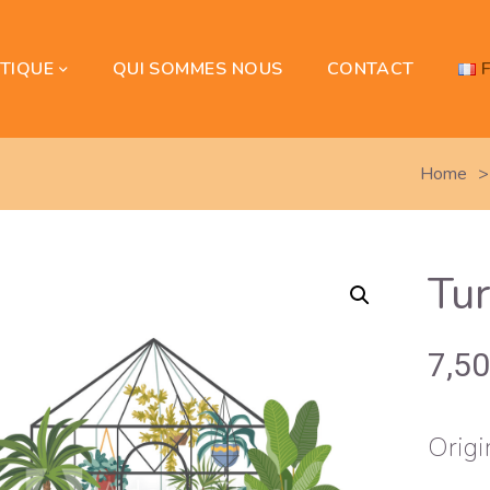
TIQUE
QUI SOMMES NOUS
CONTACT
Home
>
Tu
7,5
Origi