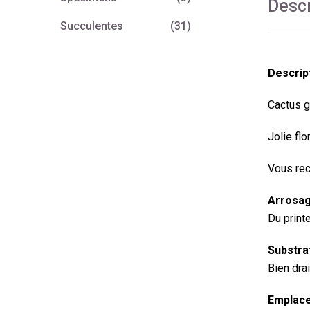
Descr
Succulentes
(31)
Descript
Cactus g
Jolie fl
Vous rec
Arrosag
Du print
Substrat
Bien dra
Emplace