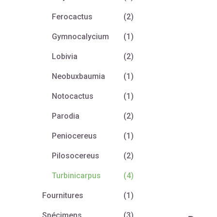
Ferocactus
(2)
Gymnocalycium
(1)
Lobivia
(2)
Neobuxbaumia
(1)
Notocactus
(1)
Parodia
(2)
Peniocereus
(1)
Pilosocereus
(2)
Turbinicarpus
(4)
Fournitures
(1)
Spécimens
(3)