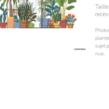
Taill
recev
Photos
plante
sujet 
nue.