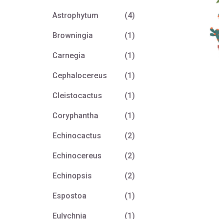
Astrophytum
(4)
Browningia
(1)
Carnegia
(1)
Cephalocereus
(1)
Cleistocactus
(1)
Coryphantha
(1)
Echinocactus
(2)
Echinocereus
(2)
Echinopsis
(2)
Espostoa
(1)
Eulychnia
(1)