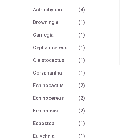
Astrophytum
(4)
Browningia
(1)
Carnegia
(1)
Cephalocereus
(1)
Cleistocactus
(1)
Coryphantha
(1)
Echinocactus
(2)
Echinocereus
(2)
Echinopsis
(2)
Espostoa
(1)
Eulychnia
(1)