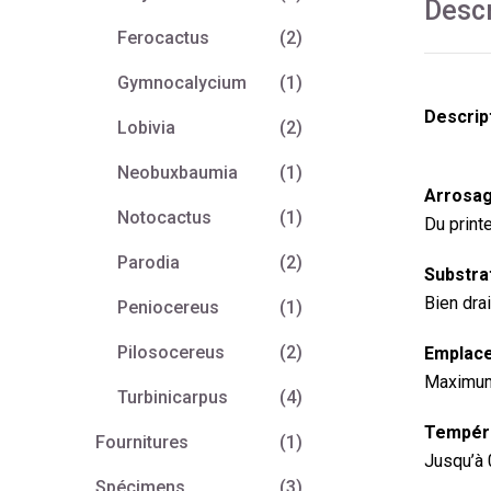
Descr
Ferocactus
(2)
Gymnocalycium
(1)
Descript
Lobivia
(2)
Neobuxbaumia
(1)
Arrosag
Notocactus
(1)
Du print
Parodia
(2)
Substrat
Bien dra
Peniocereus
(1)
Pilosocereus
(2)
Emplace
Maximum 
Turbinicarpus
(4)
Tempéra
Fournitures
(1)
Jusqu’à 
Spécimens
(3)