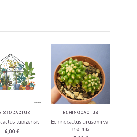
EISTOCACTUS
ECHINOCACTUS
ocactus tupizensis
Echinocactus grusonii var
inermis
6,00
€