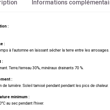
iption
Informations complémentai
ion :
e :
emps à l’automne en laissant sécher la terre entre les arrosages.
 :
inant. Terre/terreau 30%, minéraux drainants 70 %.
ment :
de lumière. Soleil tamisé pendant pendant les pics de chaleur.
ture minimum :
0°C au sec pendant l’hiver.