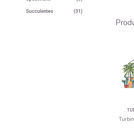
Succulentes
(31)
Produ
TU
Turbin