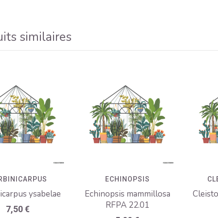
its similaires
RBINICARPUS
ECHINOPSIS
CL
icarpus ysabelae
Echinopsis mammillosa
Cleist
RFPA 22.01
7,50
€