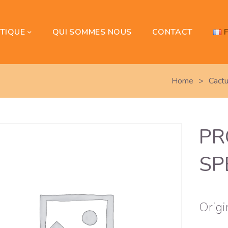
TIQUE
QUI SOMMES NOUS
CONTACT
Home
>
Cact
PR
SP
Origi