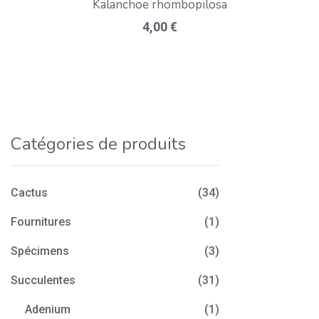
Kalanchoe rhombopilosa
4,00
€
Catégories de produits
Cactus
(34)
Fournitures
(1)
Spécimens
(3)
Succulentes
(31)
Adenium
(1)