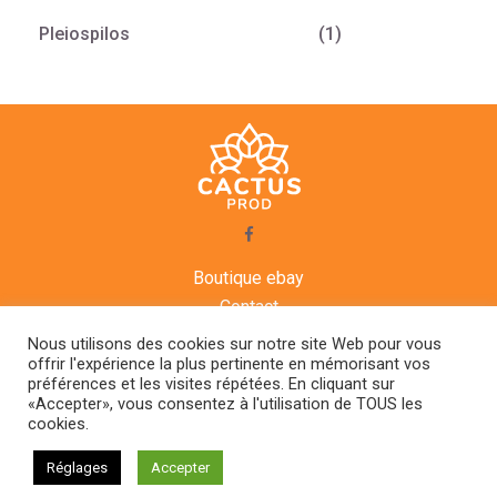
Pleiospilos
(1)
Boutique ebay
Contact
CGV
Nous utilisons des cookies sur notre site Web pour vous
offrir l'expérience la plus pertinente en mémorisant vos
Mentions légales
préférences et les visites répétées. En cliquant sur
Agenda
«Accepter», vous consentez à l'utilisation de TOUS les
cookies.
CACTUS PROD © 2021
Réglages
Accepter
+33.6.14.01.10.57