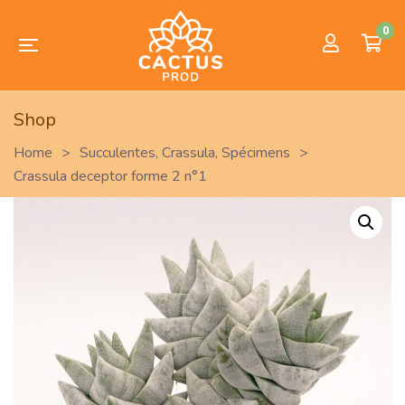
0
Shop
Home
>
Succulentes
,
Crassula
,
Spécimens
>
Crassula deceptor forme 2 n°1