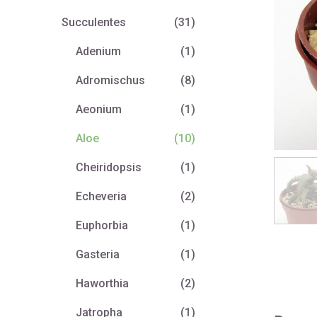
Succulentes
(31)
Adenium
(1)
Adromischus
(8)
Aeonium
(1)
Aloe
(10)
Cheiridopsis
(1)
Echeveria
(2)
Euphorbia
(1)
Gasteria
(1)
Haworthia
(2)
Jatropha
(1)