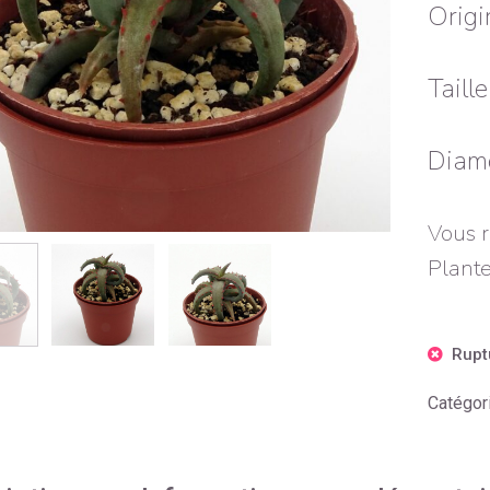
Origi
Taill
Diamè
Vous r
Plante
Rupt
Catégor