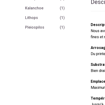
Descr
Kalanchoe
(1)
Lithops
(1)
Descrip
Pleiospilos
(1)
Nous avon
fines et
Arrosag
Du print
Substrat
Bien dra
Emplace
Maximum 
Tempéra
Jusqu’à 