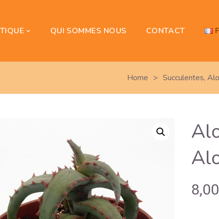
TIQUE
QUI SOMMES NOUS
CONTACT
Home
>
Succulentes
,
Al
Alo
Alo
8,0