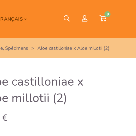
0
FRANÇAIS
oe
,
Spécimens
>
Aloe castilloniae x Aloe millotii (2)
e castilloniae x
e millotii (2)
0
€