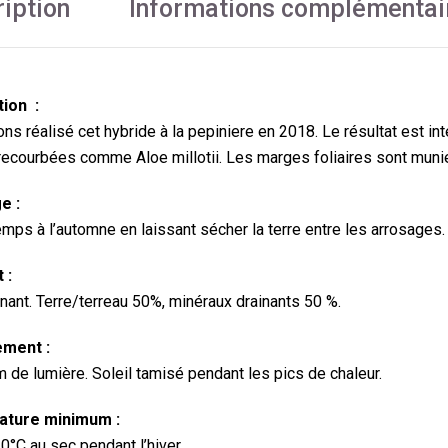
iption
Informations complémentai
tion :
s réalisé cet hybride à la pepiniere en 2018. Le résultat est inté
 recourbées comme Aloe millotii. Les marges foliaires sont muni
e :
emps à l’automne en laissant sécher la terre entre les arrosages.
 :
inant. Terre/terreau 50%, minéraux drainants 50 %.
ment :
de lumière. Soleil tamisé pendant les pics de chaleur.
ture minimum :
0°C au sec pendant l’hiver.