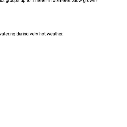
t groups up to 1 meter in diameter.
Slow growth.
watering during very hot weather.