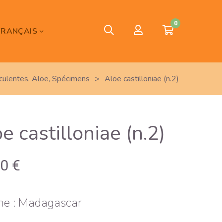
0
FRANÇAIS
culentes
,
Aloe
,
Spécimens
>
Aloe castilloniae (n.2)
e castilloniae (n.2)
00
€
ne : Madagascar