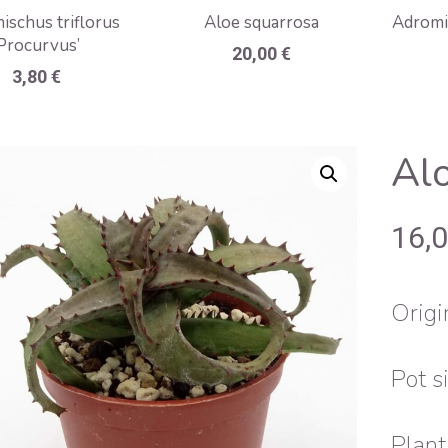
ischus triflorus
Aloe squarrosa
Adromis
‘Procurvus’
20,00
€
3,80
€
Alo
16,
Orig
Pot s
Plant