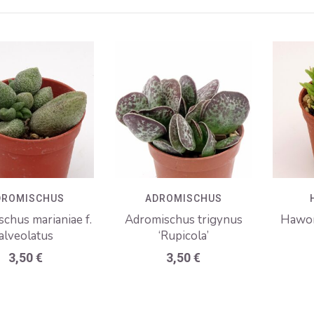
DROMISCHUS
ADROMISCHUS
chus marianiae f.
Adromischus trigynus
Hawort
alveolatus
‘Rupicola’
3,50
€
3,50
€