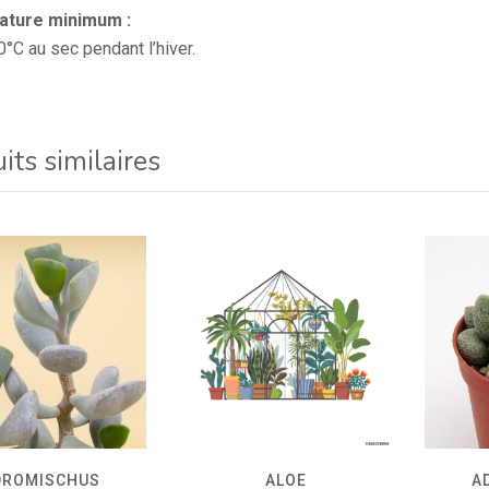
ture minimum :
0°C au sec pendant l’hiver.
its similaires
DROMISCHUS
ALOE
A