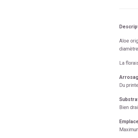
Descript
Aloe ori
diamètre
La flora
Arrosag
Du print
Substrat
Bien dra
Emplace
Maximum 