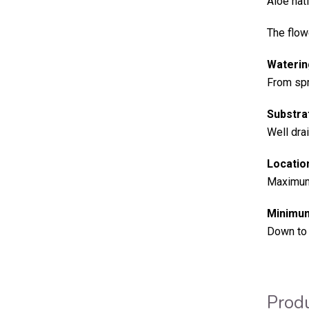
Aloe nat
The flow
Waterin
From spri
Substra
Well dra
Locatio
Maximum 
Minimum
Down to -
Produ