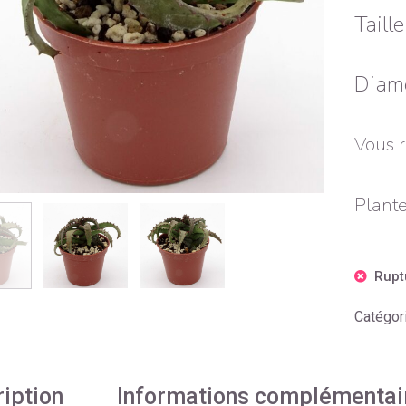
Taill
Diamè
Vous r
Plante
Rupt
Catégor
iption
Informations complémentai