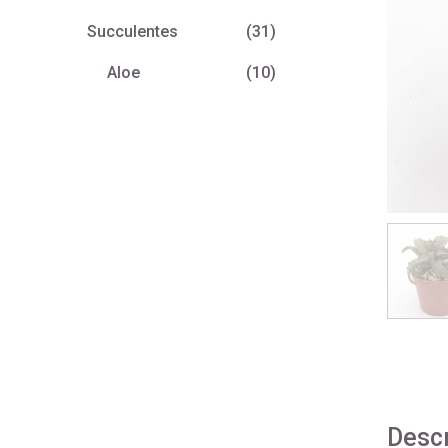
Succulentes
(31)
Aloe
(10)
Descr