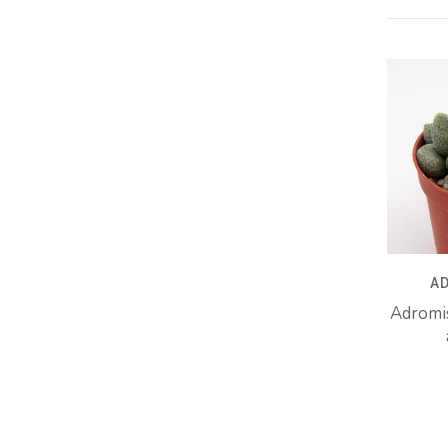
A
Adromis