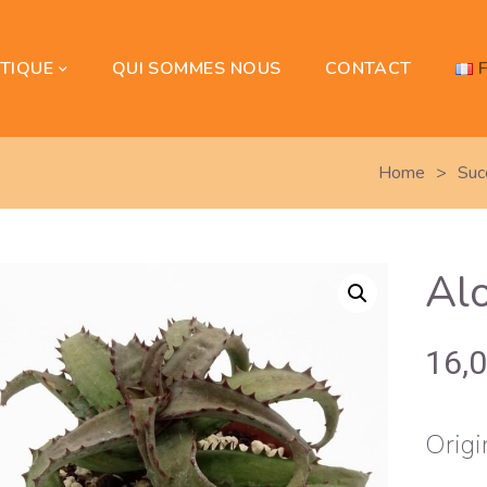
TIQUE
QUI SOMMES NOUS
CONTACT
Home
>
Suc
Alo
16,
Origi