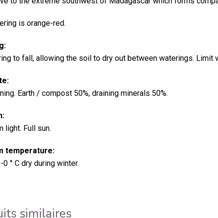
ive to the extreme southwest of Madagascar which forms compac
ering is orange-red.
g:
ng to fall, allowing the soil to dry out between waterings.
Limit 
te:
ining. Earth / compost 50%, draining minerals 50%.
n:
light. Full sun.
 temperature:
0 ° C dry during winter.
its similaires