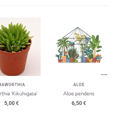
HAWORTHIA
ALOE
hia ‘Kikuhigasa’
Aloe pendens
5,00
€
6,50
€