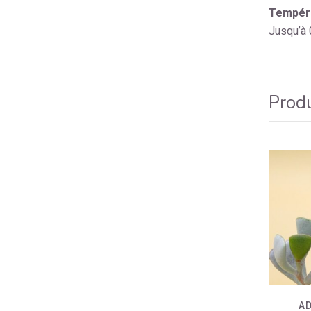
Tempéra
Jusqu’à 
Produ
A