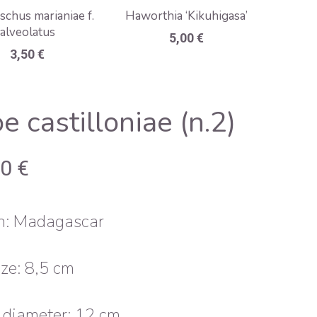
chus marianiae f.
Haworthia ‘Kikuhigasa’
alveolatus
5,00
€
3,50
€
e castilloniae (n.2)
00
€
in: Madagascar
ize: 8,5 cm
 diameter: 12 cm