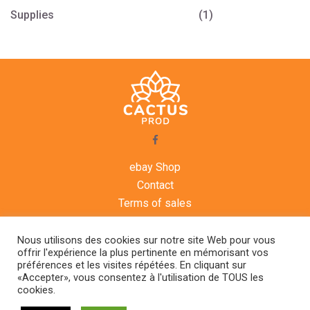
Supplies
(1)
ebay Shop
Contact
Terms of sales
Legal notice
Agenda
Nous utilisons des cookies sur notre site Web pour vous
offrir l'expérience la plus pertinente en mémorisant vos
préférences et les visites répétées. En cliquant sur
CACTUS PROD © 2021
«Accepter», vous consentez à l'utilisation de TOUS les
+33.6.14.01.10.57
cookies.
Route de peyne, 34290 Alignan du vent