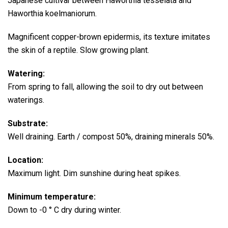
Japanese cultivar between Haworthia tesselata and
Haworthia koelmaniorum.
Magnificent copper-brown epidermis, its texture imitates
the skin of a reptile.
Slow growing plant.
Watering:
From spring to fall, allowing the soil to dry out between
waterings.
Substrate:
Well draining. Earth / compost 50%, draining minerals 50%.
Location:
Maximum light. Dim sunshine during heat spikes.
Minimum temperature:
Down to -0 ° C dry during winter.