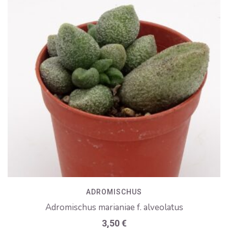
ADROMISCHUS
Adromischus marianiae f. alveolatus
3,50
€