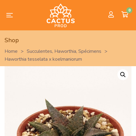
0
Shop
Home
>
Succulentes
,
Haworthia
,
Spécimens
>
Haworthia tesselata x koelmaniorum