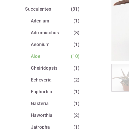
Succulentes
(31)
Adenium
(1)
Adromischus
(8)
Aeonium
(1)
Aloe
(10)
Cheiridopsis
(1)
Echeveria
(2)
Euphorbia
(1)
Gasteria
(1)
Haworthia
(2)
Jatropha
(1)