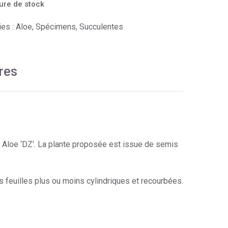
ure de stock
ies :
Aloe
,
Spécimens
,
Succulentes
res
ur Aloe ‘DZ’. La plante proposée est issue de semis
es feuilles plus ou moins cylindriques et recourbées.