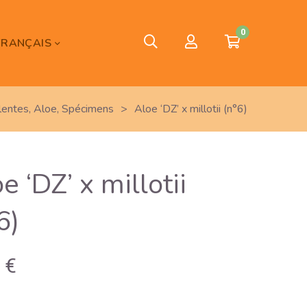
0
FRANÇAIS
lentes
,
Aloe
,
Spécimens
>
Aloe ‘DZ’ x millotii (n°6)
e ‘DZ’ x millotii
6)
0
€