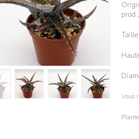
Origi
prod
Taill
Haute
Diamè
Vous r
Plante