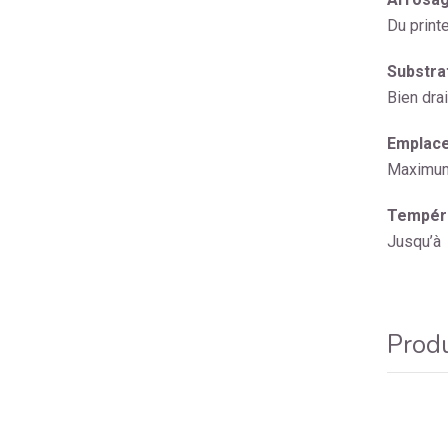
Du print
Substrat
Bien dra
Emplace
Maximum 
Tempéra
Jusqu’à 
Produ