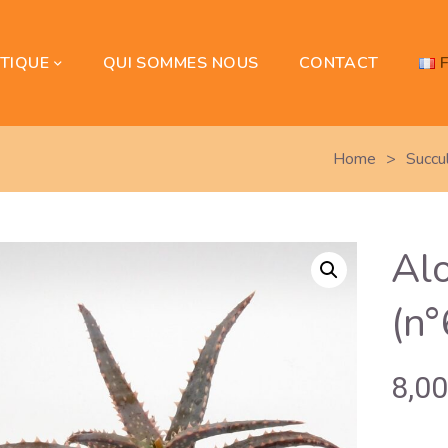
TIQUE
QUI SOMMES NOUS
CONTACT
Home
>
Succu
Alo
(n°
8,0