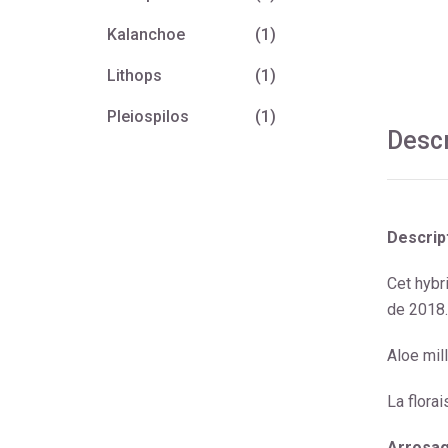
Kalanchoe
(1)
Lithops
(1)
Pleiospilos
(1)
Descr
Descript
Cet hybr
de 2018.
Aloe mil
La flora
Arrosag