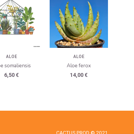
ALOE
ALOE
e somaliensis
Aloe ferox
6,50
€
14,00
€
CACTUS PROD © 2021