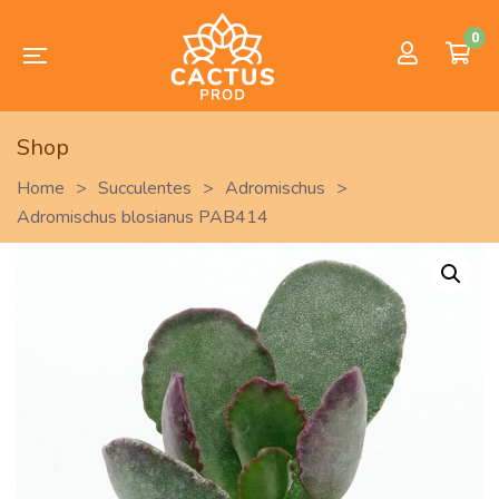
0
Shop
Home
>
Succulentes
>
Adromischus
>
Adromischus blosianus PAB414