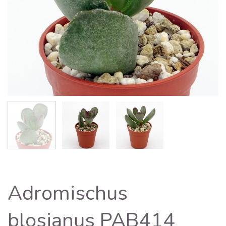
Adromischus
blosianus PAB414